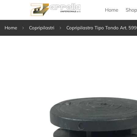
Home
Sho
Home
Copripilastri
Copripilastro Tipo Tondo Art. 599