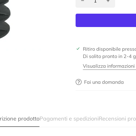
Ritiro disponibile pres
Di solito pronto in 2-4 g
Visualizza informazioni
Fai una domanda
Confirm your age
rizione prodotto
Pagamenti e spedizioni
Recensioni pro
Are you 18 years old or older?