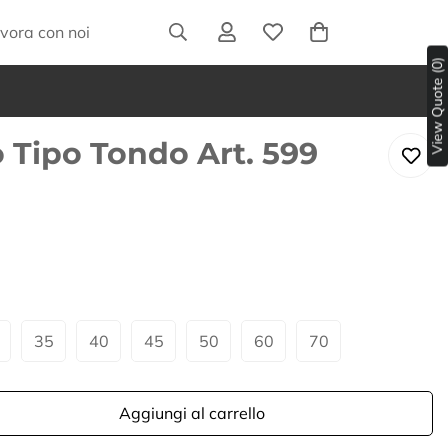
vora con noi
View Quote (0)
o Tipo Tondo Art. 599
35
40
45
50
60
70
Aggiungi al carrello