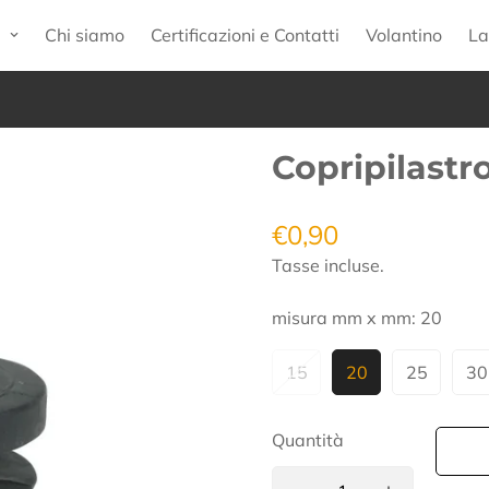
p
Chi siamo
Certificazioni e Contatti
Volantino
La
Copripilastr
€0,90
Prezzo
regolare
Tasse incluse.
misura mm x mm:
20
15
20
25
30
Quantità