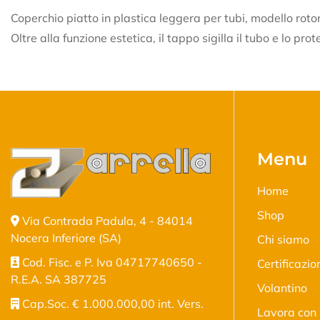
Coperchio piatto in plastica leggera per tubi, modello roton
Oltre alla funzione estetica, il tappo sigilla il tubo e lo pr
Menu
Home
Shop
Via Contrada Padula, 4 - 84014
Nocera Inferiore (SA)
Chi siamo
Cod. Fisc. e P. Iva 04717740650 -
Certificazio
R.E.A. SA 387725
Volantino
Cap.Soc. € 1.000.000,00 int. Vers.
Lavora con 