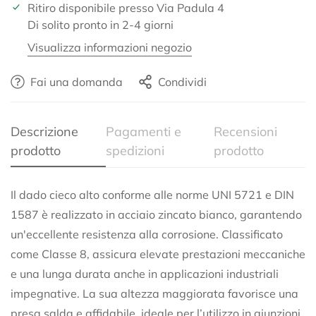
Ritiro disponibile presso
Via Padula 4
Di solito pronto in 2-4 giorni
Confirm your age
Visualizza informazioni negozio
Are you 18 years old or older?
Fai una domanda
Condividi
No, I'm not
Yes, I am
Descrizione
Pagamenti e
Recensioni
prodotto
spedizioni
prodotto
Il dado cieco alto conforme alle norme UNI 5721 e DIN
1587 è realizzato in acciaio zincato bianco, garantendo
un'eccellente resistenza alla corrosione. Classificato
come Classe 8, assicura elevate prestazioni meccaniche
e una lunga durata anche in applicazioni industriali
impegnative. La sua altezza maggiorata favorisce una
presa salda e affidabile, ideale per l’utilizzo in giunzioni