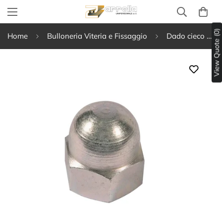
View Quote (0)
Home
Bulloneria Viteria e Fissaggio
Dado cieco alto - UNI 5721, DIN 1587 Zincato bianco Classe 8