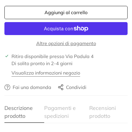
Aggiungi al carrello
Altre opzioni di pagamento
Ritiro disponibile presso
Via Padula 4
Confirm your age
Di solito pronto in 2-4 giorni
Are you 18 years old or older?
Visualizza informazioni negozio
Fai una domanda
Condividi
No, I'm not
Yes, I am
Descrizione
Pagamenti e
Recensioni
prodotto
spedizioni
prodotto