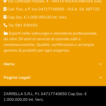
Via Contrada Padula, 4 - 84014 Nocera Inferiore (SA)
Cod. Fisc. e P. Iva 04717740650 - R.E.A. SA 387725
Cap.Soc. € 1.000.000,00 int. Vers.
Tel. 081 939193
Esperti nella siderurgia e utensileria professionale,
da oltre 30 anni al servizio di aziende edili e
metalmeccaniche. Qualità, certificazioni e un'ampia
gamma di prodotti per ogni esigenza.
Menu
Home
Pagine Legali
Shop
Privacy Policy
Chi siamo
ZARRELLA S.R.L. P.I. 04717740650 Cap.Soc. €
Cookie Policy
Certificazioni e Contatti
1.000.000,00 Int. Vers.
Condizioni di vendita
Volantino