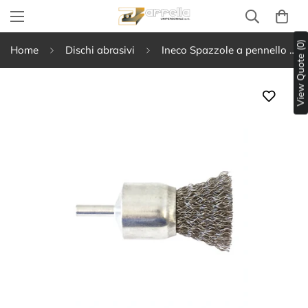
View Quote (0)
Home
Dischi abrasivi
Ineco Spazzole a pennello a filo ondulato