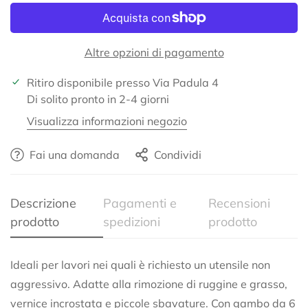
Altre opzioni di pagamento
Ritiro disponibile presso
Via Padula 4
Di solito pronto in 2-4 giorni
Visualizza informazioni negozio
Fai una domanda
Condividi
Descrizione
Pagamenti e
Recensioni
prodotto
spedizioni
prodotto
Confirm your age
Ideali per lavori nei quali è richiesto un utensile non
Are you 18 years old or older?
aggressivo. Adatte alla rimozione di ruggine e grasso,
vernice incrostata e piccole sbavature. Con gambo da 6
No, I'm not
Yes, I am