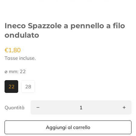
Ineco Spazzole a pennello a filo
ondulato
€1,80
Prezzo
regolare
Tasse incluse.
⌀ mm:
22
22
28
Quantità
Aggiungi al carrello