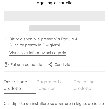
Aggiungi al carrello
Ritiro disponibile presso
Via Padula 4
Di solito pronto in 2-4 giorni
Visualizza informazioni negozio
Fai una domanda
Condividi
Descrizione
Pagamenti e
Recensioni
Confirm your age
prodotto
spedizioni
prodotto
Are you 18 years old or older?
Chiudiporta da installare su aperture in legno, acciaio o