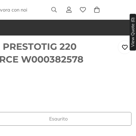
vora con noi
View Quote (0)
 PRESTOTIG 220
ORCE W000382578
Esaurito