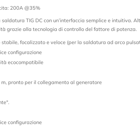
uscita: 200A @35%
ldatura TIG DC con un’interfaccia semplice e intuitiva. Altr
 grazie alla tecnologia di controllo del fattore di potenza.
Confirm your age
o stabile, focalizzato e veloce (per la saldatura ad arco pulsa
Are you 18 years old or older?
lice configurazione
alità ecocompatibile
No, I'm not
Yes, I am
m, pronto per il collegamento al generatore
nte".
lice configurazione