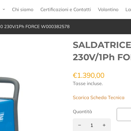
p
Chi siamo
Certificazioni e Contatti
Volantino
La
20 230V/1Ph FORCE W000382578
SALDATRICE
230V/1Ph F
€1.390,00
Prezzo
regolare
Tasse incluse.
Scarica Scheda Tecnica
Quantità