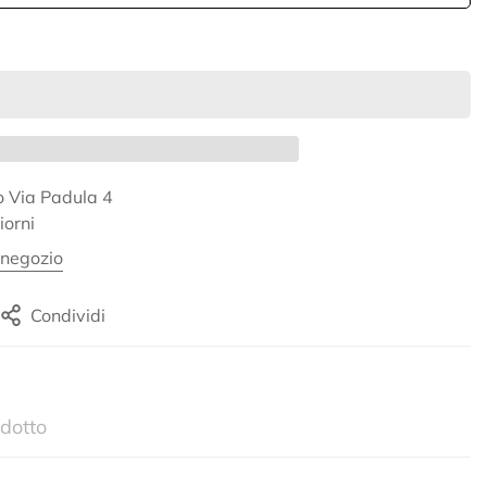
so
Via Padula 4
iorni
 negozio
Condividi
dotto