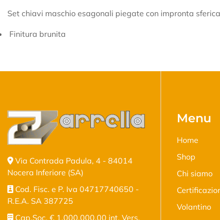
Set chiavi maschio esagonali piegate con impronta sferic
Finitura brunita
Menu
Home
Shop
Via Contrada Padula, 4 - 84014
Nocera Inferiore (SA)
Chi siamo
Cod. Fisc. e P. Iva 04717740650 -
Certificazio
R.E.A. SA 387725
Volantino
Cap.Soc. € 1.000.000,00 int. Vers.