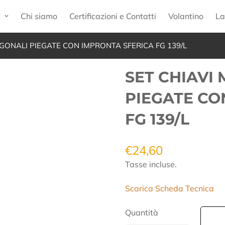
p
Chi siamo
Certificazioni e Contatti
Volantino
La
GONALI PIEGATE CON IMPRONTA SFERICA FG 139/L
SET CHIAVI
PIEGATE CO
FG 139/L
€24,60
Prezzo
regolare
Tasse incluse.
Scarica Scheda Tecnica
Quantità