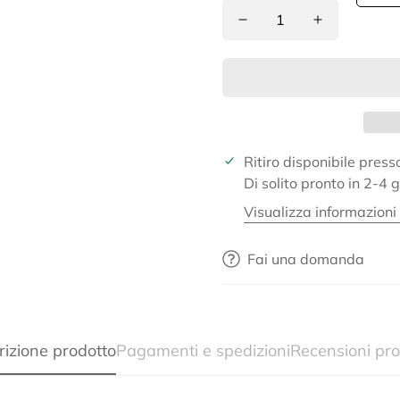
Ritiro disponibile pres
Di solito pronto in 2-4 g
Visualizza informazioni
Fai una domanda
Confirm your age
rizione prodotto
Pagamenti e spedizioni
Recensioni pro
Are you 18 years old or older?