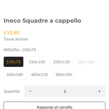
Ineco Squadre a cappello
€10,80
Prezzo
regolare
Tasse incluse.
MISURA::
100x70
100x70
150x100
200x130
250x160
300x180
400x210
500x250
Quantità
Aggiungi al carrello