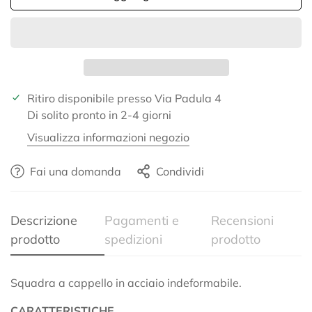
Ritiro disponibile presso
Via Padula 4
Di solito pronto in 2-4 giorni
Visualizza informazioni negozio
Fai una domanda
Condividi
Confirm your age
Descrizione
Pagamenti e
Recensioni
prodotto
spedizioni
prodotto
Are you 18 years old or older?
No, I'm not
Yes, I am
Squadra a cappello in acciaio indeformabile.
CARATTERISTICHE