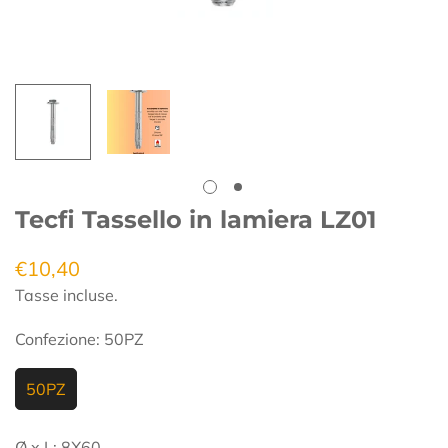
Tecfi Tassello in lamiera LZ01
€10,40
Prezzo
regolare
Tasse incluse.
Confezione:
50PZ
50PZ
Ø x L:
8X60