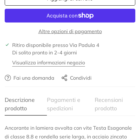
Confirm your age
Are you 18 years old or older?
Altre opzioni di pagamento
No, I'm not
Yes, I am
Ritiro disponibile presso
Via Padula 4
Di solito pronto in 2-4 giorni
Visualizza informazioni negozio
Fai una domanda
Condividi
Descrizione
Pagamenti e
Recensioni
prodotto
spedizioni
prodotto
Ancorante in lamiera avvolta con vite Testa Esagonale
di classe 8.8 e rondella serie larga, in acciaio zincato