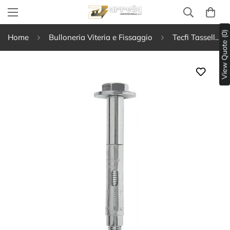
View Quote (0)
Home
Bulloneria Viteria e Fissaggio
Tecfi Tassello in lamiera LZ01