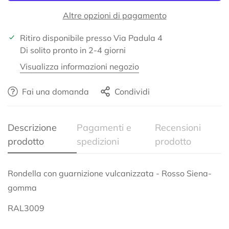
Altre opzioni di pagamento
Ritiro disponibile presso
Via Padula 4
Di solito pronto in 2-4 giorni
Visualizza informazioni negozio
Confirm your age
Fai una domanda
Condividi
Are you 18 years old or older?
Descrizione
Pagamenti e
Recensioni
prodotto
spedizioni
prodotto
No, I'm not
Yes, I am
Rondella con guarnizione vulcanizzata - Rosso Siena-
gomma
RAL3009