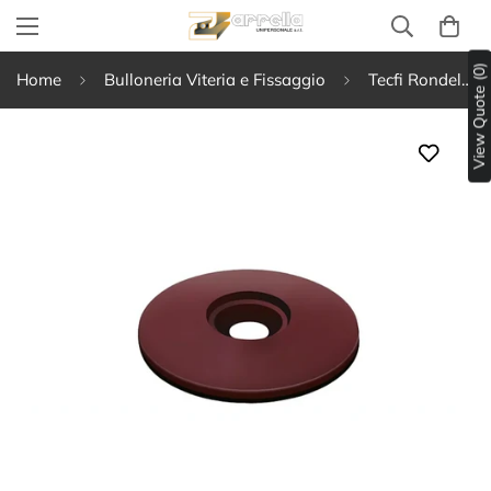
View Quote (0)
Home
Bulloneria Viteria e Fissaggio
Tecfi Rondella in acciaio verniciato con guarnizione in EPDM vulcanizzato Rosso Siena RAL3009