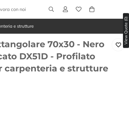
vora con noi
View Quote (0)
teria e strutture
tangolare 70x30 - Nero
cato DX51D - Profilato
r carpenteria e strutture