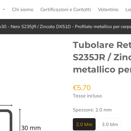
p
Chi siamo
Certificazioni e Contatti
Volantino
La
30 - Nero S235JR / Zincato DX51D - Profilato metallico per carpen
Tubolare Ret
S235JR / Zin
metallico pe
€5,70
Prezzo
regolare
Tasse incluse.
Spessore:
2.0 mm
2.0 Mm
3.0 Mm