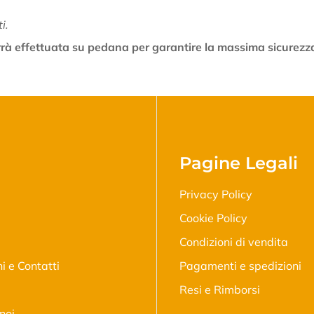
ti.
verrà effettuata su pedana per garantire la massima sicurezza
Pagine Legali
Privacy Policy
Cookie Policy
Condizioni di vendita
ni e Contatti
Pagamenti e spedizioni
Resi e Rimborsi
noi