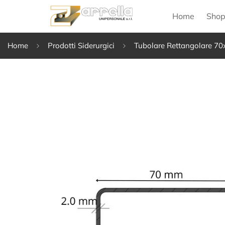
Home
Sho
Home
Prodotti Siderurgici
Tubolare Rettangolare 70x