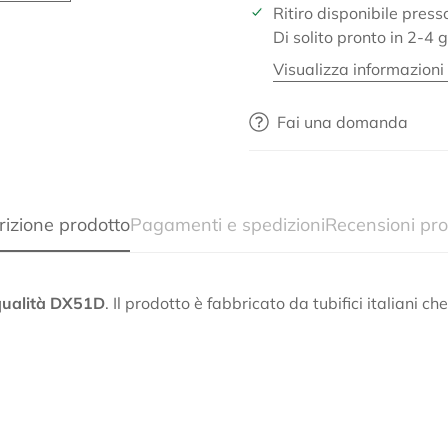
Ritiro disponibile pres
Di solito pronto in 2-4 g
Visualizza informazioni
Fai una domanda
Confirm your age
Are you 18 years old or older?
rizione prodotto
Pagamenti e spedizioni
Recensioni pro
No, I'm not
Yes, I am
qualità DX51D
. Il prodotto è fabbricato da tubifici italiani 