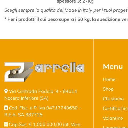
spessore 3:
27Kg
Scegli sempre la qualità del Made in Italy per i tuoi proget
* Per i prodotti il cui peso supera i 50 kg, la spedizione 
Menu
Home
Shop
Via Contrada Padula, 4 - 84014
Nocera Inferiore (SA)
Chi siamo
Cod. Fisc. e P. Iva 04717740650 -
Certificazio
R.E.A. SA 387725
Volantino
Cap.Soc. € 1.000.000,00 int. Vers.
Lavora con 