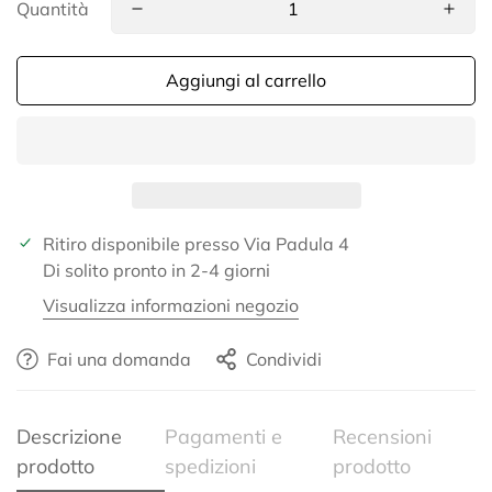
Quantità
Aggiungi al carrello
Ritiro disponibile presso
Via Padula 4
Di solito pronto in 2-4 giorni
Visualizza informazioni negozio
Fai una domanda
Condividi
Confirm your age
Descrizione
Pagamenti e
Recensioni
Are you 18 years old or older?
prodotto
spedizioni
prodotto