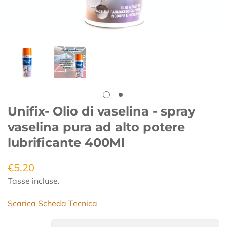
Unifix- Olio di vaselina - spray
vaselina pura ad alto potere
lubrificante 400Ml
€5,20
Prezzo
regolare
Tasse incluse.
Scarica Scheda Tecnica