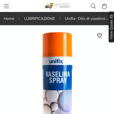
View Quote (0)
Home
LUBRIFICAZIONE
Unifix- Olio di vaselina - spray vaselina pura ad alto potere lubrificante 400Ml