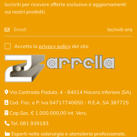
Iscriviti per ricevere offerte esclusive e aggiornamenti
sui nostri prodotti.
Iscriviti ora
Confirm your age
Accetto la
privacy policy
del sito
Are you 18 years old or older?
No, I'm not
Yes, I am
Via Contrada Padula, 4 - 84014 Nocera Inferiore (SA)
Cod. Fisc. e P. Iva 04717740650 - R.E.A. SA 387725
Cap.Soc. € 1.000.000,00 int. Vers.
Tel. 081 939193
Esperti nella siderurgia e utensileria professionale,